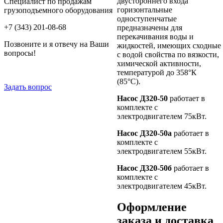
двустороннего входа
Специалист по продажам
горизонтальные
грузоподъемного оборудования
одноступенчатые
+7 (343) 201-08-68
предназначены для
перекачивания воды и
Позвоните и я отвечу на Ваши
жидкостей, имеющих сходные
вопросы!
с водой свойства по вязкости,
химической активности,
температурой до 358°К
(85°С).
Задать вопрос
Насос Д320-50
работает в
комплекте с
электродвигателем 75кВт.
Насос Д320-50а
работает в
комплекте с
электродвигателем 55кВт.
Насос Д320-50б
работает в
комплекте с
электродвигателем 45кВт.
Оформление
заказа и доставка