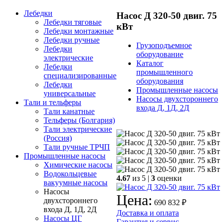
Лебедки
Насос Д 320-50 двиг. 75
Лебедки тяговые
кВт
Лебедки монтажные
Лебедки ручные
Грузоподъемное
Лебедки
оборудование
электрические
Каталог
Лебедки
промышленного
специализированные
оборудования
Лебедки
Промышленные насосы
универсальные
Насосы двухстороннего
Тали и тельферы
входа Д, 1Д, 2Д
Тали канатные
Тельферы (Болгария)
Тали электрические
(Россия)
Тали ручные ТРЧП
Промышленные насосы
Химические насосы
Водокольцевые
4.67
из 5 |
3
оценки
вакуумные насосы
Насосы
Цена:
двухстороннего
690 832 ₽
входа Д, 1Д, 2Д
Доставка и оплата
Насосы ЦГ
Гарантия и сервис