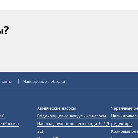
ы?
|
нтакты
Маневровые лебедки
Химические насосы
Червячные р
ия)
Водокольцевые вакуумные насосы
Цилиндрическ
е (Россия)
Насосы двухстороннего входа Д, 1Д,
редукторы
2Д
Крановые ре