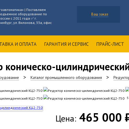
гоавтоматика» | Поставляем
подъемное оборудование по
Ваш заказ
оссии с 2011 года ✅ г.
инбург, ул. Вилонова, 33а, офис
ТАВКА И ОПЛАТА
ГАРАНТИЯ И СЕРВИС
ПРАЙС-ЛИСТ
р коническо-цилиндрически
рудование
Каталог промышленного оборудования
Редукто
5
465 000 
Цена: