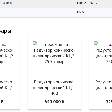
 (LхBхH)
1883х550х765
1240
вары
ическо-
Редуктор коническо-
Редукто
ий КЦ1-
цилиндрический КЦ1-
цилиндр
400
 ₽
640 000 ₽
32