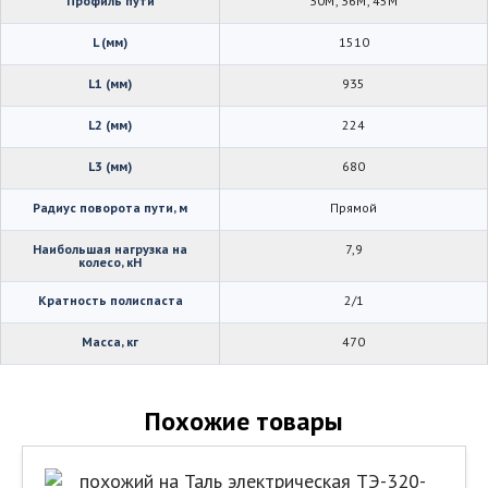
Профиль пути
30М; 36М; 45М
L (мм)
1510
L1 (мм)
935
L2 (мм)
224
L3 (мм)
680
Радиус поворота пути, м
Прямой
Наибольшая нагрузка на
7,9
колесо, кН
Кратность полиспаста
2/1
Масса, кг
470
Похожие товары