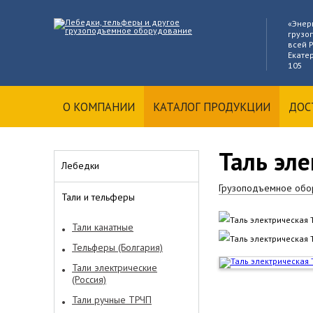
«Энер
грузо
всей Р
Екатер
105
О КОМПАНИИ
КАТАЛОГ ПРОДУКЦИИ
ДОС
Таль эл
Лебедки
Грузоподъемное обо
Тали и тельферы
Тали канатные
Тельферы (Болгария)
Тали электрические
(Россия)
Тали ручные ТРЧП