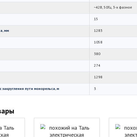
~42В, 50Гц, 3-х фазное
15
а, мм
1283
1058
380
274
1298
 закругления пути монорельса, м
3
вары