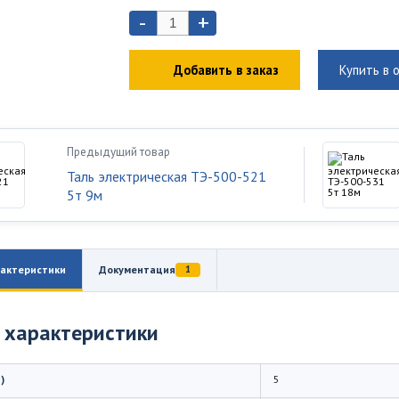
-
+
Добавить в заказ
Купить в 
Предыдущий товар
Таль электрическая ТЭ-500-521
5т 9м
актеристики
Документация
1
 характеристики
)
5