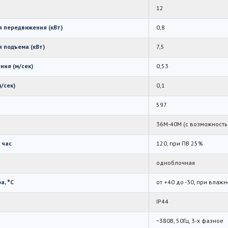
12
 передвижения (кВт)
0,8
 подъема (кВт)
7,5
ния (м/сек)
0,53
/сек)
0,1
597
36М-40М (с возможность
 час
120, при ПВ 25%
одноблочная
а, °C
от +40 до -30, при влаж
IP44
~380В, 50Гц, 3-х фазное