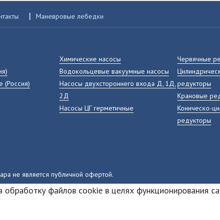
|
нтакты
Маневровые лебедки
Химические насосы
Червячные р
ия)
Водокольцевые вакуумные насосы
Цилиндрическ
е (Россия)
Насосы двухстороннего входа Д, 1Д,
редукторы
2Д
Крановые ре
Насосы ЦГ герметичные
Коническо-ц
редукторы
вара не является публичной офертой.
а обработку файлов cookie в целях функционирования са