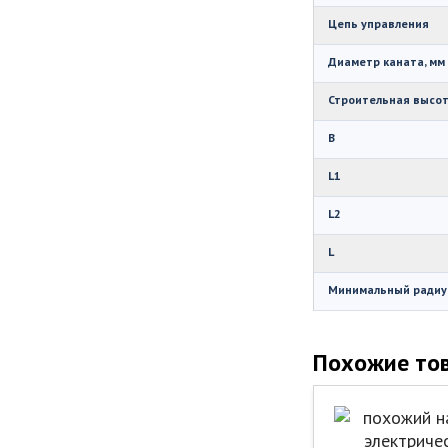
Цепь управления
Диаметр каната, мм
Строительная высот
B
L1
L2
L
Минимальный радиус
Похожие то