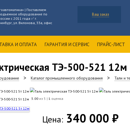
гоавтоматика» | Поставляем
подъемное оборудование по
Ваш заказ
оссии с 2011 года ✅ г.
инбург, ул. Вилонова, 33а, офис
ТАВКА И ОПЛАТА
ГАРАНТИЯ И СЕРВИС
ПРАЙС-ЛИСТ
ектрическая ТЭ-500-521 12м
рудование
Каталог промышленного оборудования
Тали и 
5.00
из 5 |
1
оценка
340 000 ₽
Цена: