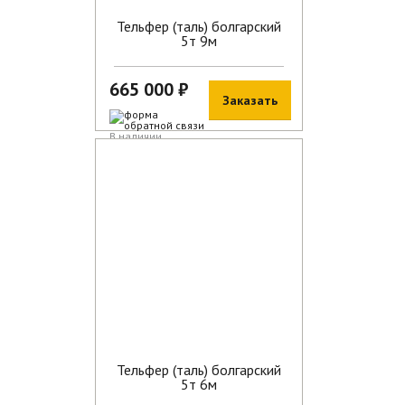
Тельфер (таль) болгарский
5т 9м
665 000 ₽
Заказать
В наличии
Тельфер (таль) болгарский
5т 6м